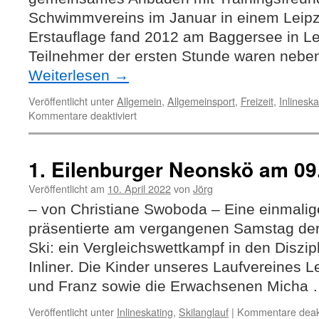
Schwimmvereins im Januar in einem Leipz
Erstauflage fand 2012 am Baggersee in Lei
Teilnehmer der ersten Stunde waren nebe
Weiterlesen
→
Veröffentlicht unter
Allgemein
,
Allgemeinsport
,
Freizeit
,
Inlineska
für
Kommentare deaktiviert
Am
15.
Januar
1. Eilenburger Neonskö am 09.
hieß
es
Veröffentlicht am
10. April 2022
von
Jörg
„Anbaden“
– von Christiane Swoboda – Eine einmalig
das
präsentierte am vergangenen Samstag der 
„10.“
Ski: ein Vergleichswettkampf in den Diszipl
Inliner. Die Kinder unseres Laufvereines 
und Franz sowie die Erwachsenen Micha
Veröffentlicht unter
Inlineskating
,
Skilanglauf
|
Kommentare deakt