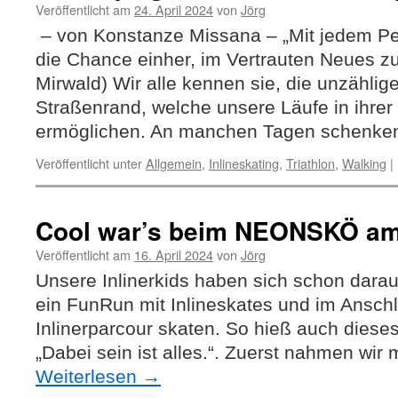
Veröffentlicht am
24. April 2024
von
Jörg
– von Konstanze Missana – „Mit jedem Pe
die Chance einher, im Vertrauten Neues z
Mirwald) Wir alle kennen sie, die unzählig
Straßenrand, welche unsere Läufe in ihrer
ermöglichen. An manchen Tagen schenke
Veröffentlicht unter
Allgemein
,
Inlineskating
,
Triathlon
,
Walking
|
Cool war’s beim NEONSKÖ am 
Veröffentlicht am
16. April 2024
von
Jörg
Unsere Inlinerkids haben sich schon darauf
ein FunRun mit Inlineskates und im Ansch
Inlinerparcour skaten. So hieß auch diese
„Dabei sein ist alles.“. Zuerst nahmen wir
Weiterlesen
→