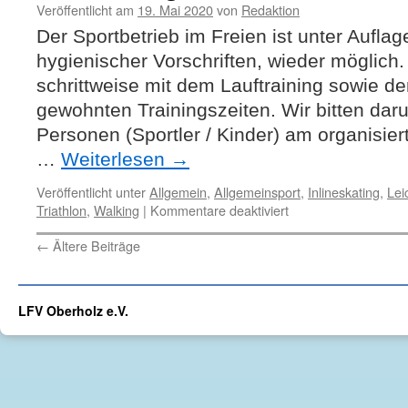
Veröffentlicht am
19. Mai 2020
von
Redaktion
Der Sportbetrieb im Freien ist unter Auflag
hygienischer Vorschriften, wieder möglich
schrittweise mit dem Lauftraining sowie de
gewohnten Trainingszeiten. Wir bitten daru
Personen (Sportler / Kinder) am organisier
…
Weiterlesen
→
Veröffentlicht unter
Allgemein
,
Allgemeinsport
,
Inlineskating
,
Lei
für
Triathlon
,
Walking
|
Kommentare deaktiviert
Trainingsbetrieb
←
Ältere Beiträge
des
LFV
Oberholz
teilweise
LFV Oberholz e.V.
wieder
möglich