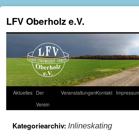
LFV Oberholz e.V.
Aktuelles
Der
Veranstaltungen
Kontakt
Impressu
Zum
Verein
Inhalt
springen
Kategoriearchiv:
Inlineskating