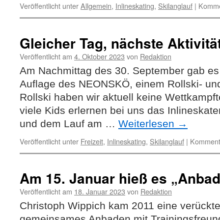
Veröffentlicht unter
Allgemein
,
Inlineskating
,
Skilanglauf
|
Kommen
Gleicher Tag, nächste Aktivitä
Veröffentlicht am
4. Oktober 2023
von
Redaktion
Am Nachmittag des 30. September gab es i
Auflage des NEONSKÖ, einem Rollski- und
Rollski haben wir aktuell keine Wettkampf
viele Kids erlernen bei uns das Inlineskat
und dem Lauf am …
Weiterlesen
→
Veröffentlicht unter
Freizeit
,
Inlineskating
,
Skilanglauf
|
Kommenta
Am 15. Januar hieß es „Anbad
Veröffentlicht am
18. Januar 2023
von
Redaktion
Christoph Wippich kam 2011 eine verückte
gemeinsames Anbaden mit Trainingsfreun